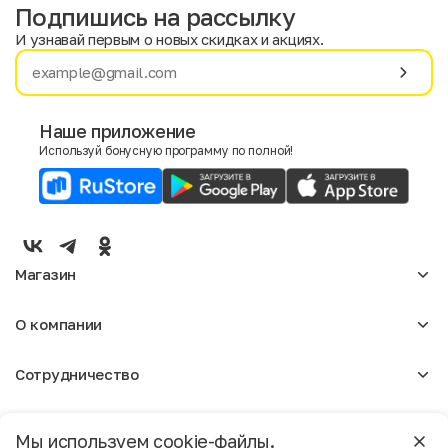
Подпишись на рассылку
И узнавай первым о новых скидках и акциях.
Имя
Фамилия
Наше приложение
Используй бонусную программу по полной!
E-mail
Пол
Мужской
Женский
Магазин
Согласие на получение чеков по электронной почте
Женское
О компании
Мужское
Аксессуары
О нас
Детское
Сотрудничество
Отзывы
Блог
Оптовикам
Вакансии
Помощь
Москва
Арендодателям
Магазины
Мы используем cookie-файлы.
Реклама