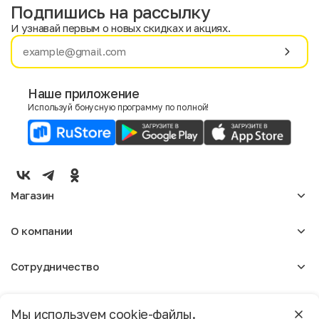
Подпишись на рассылку
И узнавай первым о новых скидках и акциях.
Имя
Фамилия
Наше приложение
Используй бонусную программу по полной!
E-mail
Пол
Мужской
Женский
Магазин
Согласие на получение чеков по электронной почте
Женское
О компании
Мужское
Аксессуары
О нас
Детское
Сотрудничество
Отзывы
Блог
Оптовикам
Вакансии
Помощь
Москва
Арендодателям
Магазины
Мы используем cookie-файлы.
Реклама