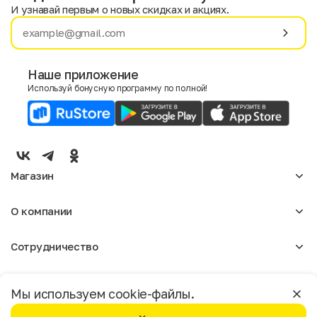
И узнавай первым о новых скидках и акциях.
Имя
Фамилия
Наше приложение
Используй бонусную программу по полной!
E-mail
Пол
Мужской
Женский
Магазин
Согласие на получение чеков по электронной почте
Женское
О компании
Мужское
Аксессуары
О нас
Детское
Сотрудничество
Отзывы
Блог
Оптовикам
Вакансии
Помощь
Москва
Арендодателям
Магазины
Мы используем cookie-файлы.
Реклама
Доставка и оплата
Бонусная программа