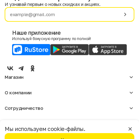
И узнавай первым о новых скидках и акциях.
Имя
Фамилия
Наше приложение
Используй бонусную программу по полной!
E-mail
Пол
Мужской
Женский
Магазин
Согласие на получение чеков по электронной почте
Женское
О компании
Мужское
Аксессуары
О нас
Детское
Сотрудничество
Отзывы
Блог
Оптовикам
Вакансии
Помощь
Москва
Арендодателям
Магазины
Мы используем cookie-файлы.
Реклама
Доставка и оплата
Бонусная программа