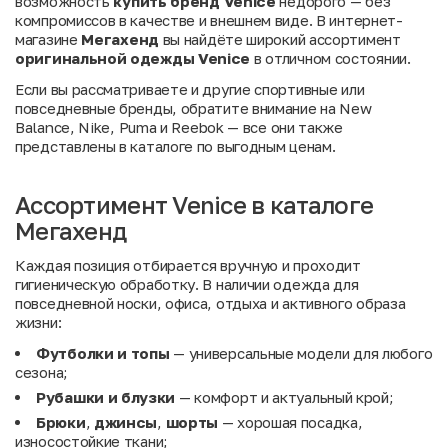
возможность
купить бренд Venice
недорого — без
компромиссов в качестве и внешнем виде. В интернет-
магазине
Мегахенд
вы найдёте широкий ассортимент
оригинальной одежды Venice
в отличном состоянии.
Если вы рассматриваете и другие спортивные или
повседневные бренды, обратите внимание на
New
Balance
,
Nike
,
Puma
и
Reebok
— все они также
представлены в каталоге по выгодным ценам.
Ассортимент Venice в каталоге
Мегахенд
Каждая позиция отбирается вручную и проходит
гигиеническую обработку. В наличии одежда для
повседневной носки, офиса, отдыха и активного образа
жизни:
Футболки и топы
— универсальные модели для любого
сезона;
Рубашки и блузки
— комфорт и актуальный крой;
Брюки
,
джинсы
,
шорты
— хорошая посадка,
износостойкие ткани;