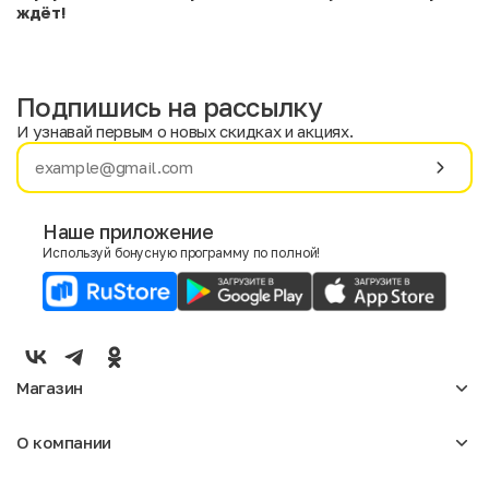
ждёт!
Подпишись на рассылку
И узнавай первым о новых скидках и акциях.
Имя
Фамилия
Наше приложение
Используй бонусную программу по полной!
E-mail
Пол
Мужской
Женский
Магазин
Согласие на получение чеков по электронной почте
Женское
О компании
Мужское
Аксессуары
О нас
Детское