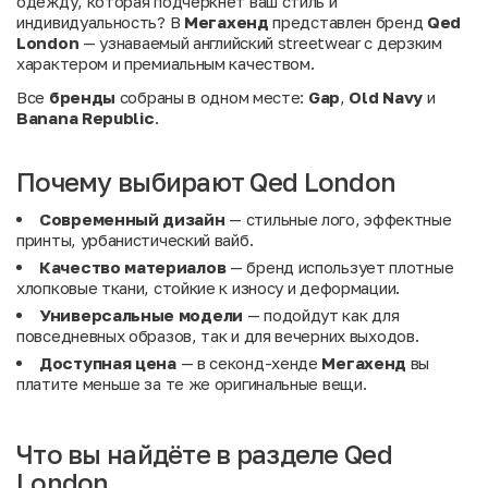
одежду, которая подчеркнет ваш стиль и
индивидуальность? В
Мегахенд
представлен бренд
Qed
London
— узнаваемый английский streetwear с дерзким
характером и премиальным качеством.
Все
бренды
собраны в одном месте:
Gap
,
Old Navy
и
Banana Republic
.
Почему выбирают Qed London
Современный дизайн
— стильные лого, эффектные
принты, урбанистический вайб.
Качество материалов
— бренд использует плотные
хлопковые ткани, стойкие к износу и деформации.
Универсальные модели
— подойдут как для
повседневных образов, так и для вечерних выходов.
Доступная цена
— в секонд-хенде
Мегахенд
вы
платите меньше за те же оригинальные вещи.
Что вы найдёте в разделе Qed
London