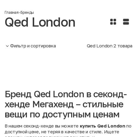
Главная
-
Бренды
Qed London
Фильтр и сортировка
Qed London
2
товара
Бренд Qed London в секонд-
хенде Мегахенд – стильные
вещи по доступным ценам
В нашем секонд-хенде вы можете
купить Qed London
по
доступной цене, не теряя в качестве и стиле. Ищете