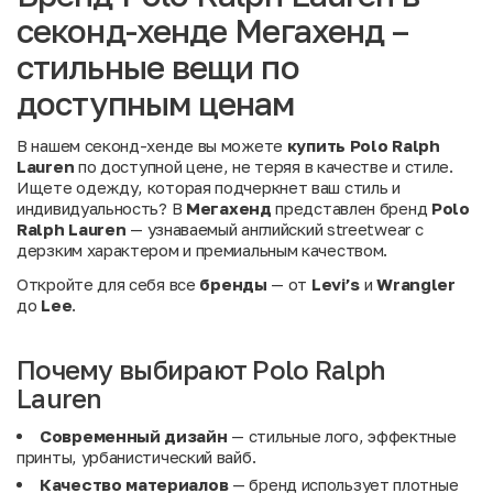
секонд-хенде Мегахенд –
стильные вещи по
доступным ценам
В нашем секонд-хенде вы можете
купить Polo Ralph
Lauren
по доступной цене, не теряя в качестве и стиле.
Ищете одежду, которая подчеркнет ваш стиль и
индивидуальность? В
Мегахенд
представлен бренд
Polo
Ralph Lauren
— узнаваемый английский streetwear с
дерзким характером и премиальным качеством.
Откройте для себя все
бренды
— от
Levi’s
и
Wrangler
до
Lee
.
Почему выбирают Polo Ralph
Lauren
Современный дизайн
— стильные лого, эффектные
принты, урбанистический вайб.
Качество материалов
— бренд использует плотные