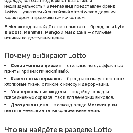
одежду, которая подчеркнет ваш стиль и
индивидуальность? В
Мегахенд
представлен бренд
Lotto
— узнаваемый английский streetwear с дерзким
характером и премиальным качеством.
В
Мегахенд
вы найдёте не только этот бренд, но и
Lyle
& Scott
,
Mammut
,
Mango
и
Marc Cain
— стильные
новинки по доступным ценам.
Почему выбирают Lotto
Современный дизайн
— стильные лого, эффектные
принты, урбанистический вайб.
Качество материалов
— бренд использует плотные
хлопковые ткани, стойкие к износу и деформации.
Универсальные модели
— подойдут как для
повседневных образов, так и для вечерних выходов.
Доступная цена
— в секонд-хенде
Мегахенд
вы
платите меньше за те же оригинальные вещи.
Что вы найдёте в разделе Lotto