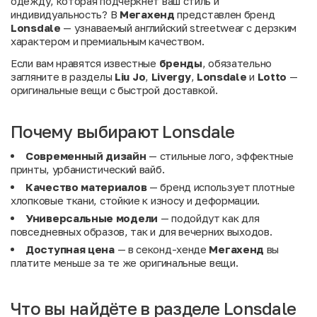
одежду, которая подчеркнет ваш стиль и
индивидуальность? В
Мегахенд
представлен бренд
Lonsdale
— узнаваемый английский streetwear с дерзким
характером и премиальным качеством.
Если вам нравятся известные
бренды
, обязательно
загляните в разделы
Liu Jo
,
Livergy
,
Lonsdale
и
Lotto
—
оригинальные вещи с быстрой доставкой.
Почему выбирают Lonsdale
Современный дизайн
— стильные лого, эффектные
принты, урбанистический вайб.
Качество материалов
— бренд использует плотные
хлопковые ткани, стойкие к износу и деформации.
Универсальные модели
— подойдут как для
повседневных образов, так и для вечерних выходов.
Доступная цена
— в секонд-хенде
Мегахенд
вы
платите меньше за те же оригинальные вещи.
Что вы найдёте в разделе Lonsdale