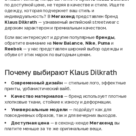
по доступной цене, не теряя в качестве и стиле. Ищете
одежду, которая подчеркнет ваш стиль и
индивидуальность? В
Мегахенд
представлен бренд
Klaus Dilkrath
— узнаваемый английский streetwear с
дерзким характером и премиальным качеством.
Если вас интересуют и другие популярные
бренды
,
обратите внимание на
New Balance
,
Nike
,
Puma
и
Reebok
— у нас представлен широкий выбор одежды и
обуви от этих марок по выгодным ценам.
Почему выбирают Klaus Dilkrath
Современный дизайн
— стильные лого, эффектные
принты, урбанистический вайб.
Качество материалов
— бренд использует плотные
хлопковые ткани, стойкие к износу и деформации.
Универсальные модели
— подойдут как для
повседневных образов, так и для вечерних выходов.
Доступная цена
— в секонд-хенде
Мегахенд
вы
платите меньше за те же оригинальные вещи.