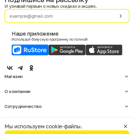
И узнавай первым о новых скидках и акциях.
Имя
Фамилия
Наше приложение
Используй бонусную программу по полной!
E-mail
Пол
Мужской
Женский
Магазин
Согласие на получение чеков по электронной почте
Женское
О компании
Мужское
Аксессуары
О нас
Детское
Сотрудничество
Отзывы
Блог
Оптовикам
Вакансии
Помощь
Москва
Арендодателям
Магазины
Мы используем cookie-файлы.
Реклама
Доставка и оплата
Бонусная программа