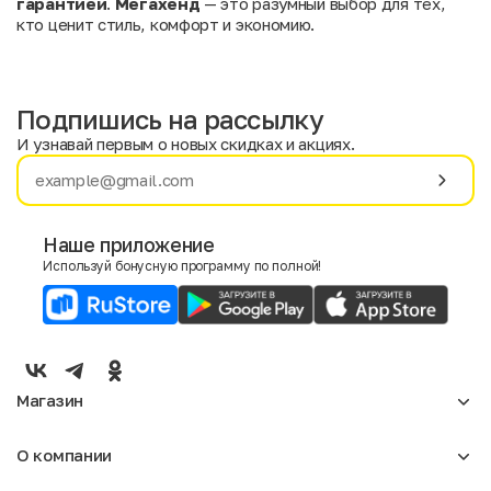
гарантией
.
Мегахенд
— это разумный выбор для тех,
кто ценит стиль, комфорт и экономию.
Подпишись на рассылку
И узнавай первым о новых скидках и акциях.
Имя
Фамилия
Наше приложение
Используй бонусную программу по полной!
E-mail
Пол
Мужской
Женский
Магазин
Согласие на получение чеков по электронной почте
Женское
О компании
Мужское
Аксессуары