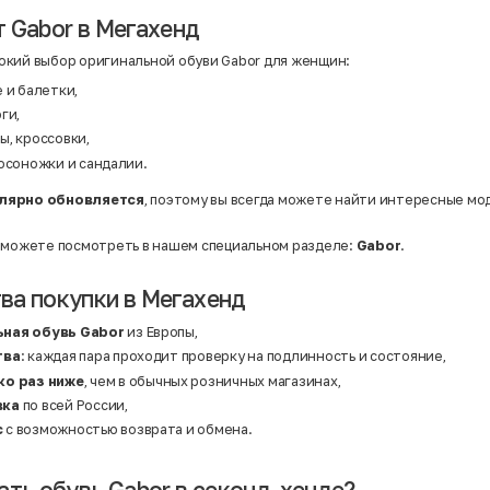
 Gabor в Мегахенд
кий выбор оригинальной обуви Gabor для женщин:
 и балетки,
ги,
ы, кроссовки,
осоножки и сандалии.
лярно обновляется
, поэтому вы всегда можете найти интересные мо
 можете посмотреть в нашем специальном разделе:
Gabor
.
а покупки в Мегахенд
ная обувь Gabor
из Европы,
тва
: каждая пара проходит проверку на подлинность и состояние,
ко раз ниже
, чем в обычных розничных магазинах,
вка
по всей России,
с
с возможностью возврата и обмена.
ать обувь Gabor в секонд-хенде?