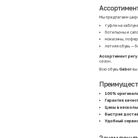
BF
41
BF
42
Ассортимент
Bivolino
43
Black Forest
44
Мы предлагаем широ
Blind Date
44,5
Bogner
45
туфли на каблуке
Bonita
46
ботильоны и сапо
Boohoo
48+
Brax
4XL
мокасины, лофер
British Knights
4XL
летняя обувь — б
Bruno Banani
4XL
Buena Vista
5-7 лет
Ассортимент регу
Bugatti
5XL
сезон.
Burberry
5XL
C&A
5XL
Всю обувь
Gabor
вы
Calvin Klein
62 см (3 мес.)
Camel Active
68 см (6 мес.)
Camp David
6-9 мес.
Преимуществ
Caprice
6XL
Carhartt
6XL
100% оригиналь
Carlo Colucci
6XL
Cavori
80 см (12 мес.)
Гарантия качес
Champion
8-10 лет
Цены в несколь
Chloe
86 см (18 мес.)
Christian Berg
9-18 мес.
Быстрая доста
Ciao
98 см (3 года)
Удобный серви
CityLine
L
Claudio Conti
L
CLOCKHAUSE
L/XL
Зачем покуп
&Co
L/XL