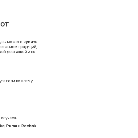
 от
д
вы можете
купить
четанием традиций,
рой доставкой и по
упатели по всему
 случаев.
ike
,
Puma
и
Reebok