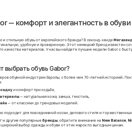
Вискоза | Нейлон
Вискоза | Полиэстер
й
Вискоза | Полиэстер | Хлопок
Вискоза | Эластан
or — комфорт и элегантность в обуви
Искусственная замша
ный
Кашемир
Кашемир | Нейлон
й
Кашемир | Хлопок
Кашемир | Шерсть
 и стильную обувь от европейского бренда? В секонд-хенде
Мегахен
Лён
гинальную, удобную и проверенную. Этот немецкий бренд известен со
й
Модал
го качества материалов. У нас вы найдете лучшие модели Gabor с быст
Натуральная замша
Натуральная кожа
Нейлон
Полиэстер
т выбрать обувь Gabor?
Полиэстер | Спандекс
Полиэстер | Хлопок
деров обувной индустрии Европы, с более чем 70-летней историей. Пок
Полиэстер | Экокожа
:
Полиэстер | Эластан
Сатин
осадку
и комфорт при ходьбе,
Твид
материалы
— натуральная кожа, замша, текстиль,
Хлопок
Хлопок | Эластан
зайн
— от классики до трендовых моделей.
Шёлк
Шёлк | Шерсть
но подходит для повседневной носки, делового стиля и торжественных
Шерсть
Экокожа
т и другие популярные
бренды
, обратите внимание на
New Balance
,
N
Эластан
н широкий выбор одежды и обуви от этих марок по выгодным ценам.