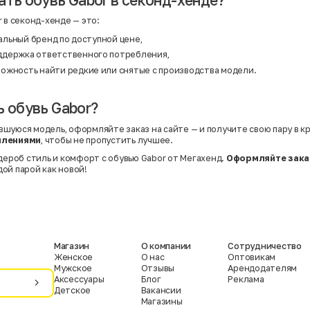
 в секонд-хенде — это:
альный бренд по доступной цене,
оддержка ответственного потребления,
можность найти редкие или снятые с производства модели.
ь обувь Gabor?
шуюся модель, оформляйте заказ на сайте — и получите свою пару в к
плениями
, чтобы не пропустить лучшее.
рдероб стиль и комфорт с обувью Gabor от Мегахенд.
Оформляйте зака
ой парой как новой!
Магазин
О компании
Сотрудничество
Женское
О нас
Оптовикам
Мужское
Отзывы
Арендодателям
Аксессуары
Блог
Реклама
Детское
Вакансии
Магазины