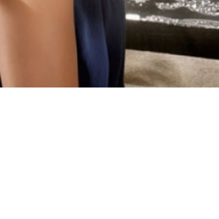
Материал
Акрил
Ангора
Ацетат
Бамбук
Бархат
Вельвет
Вискоза